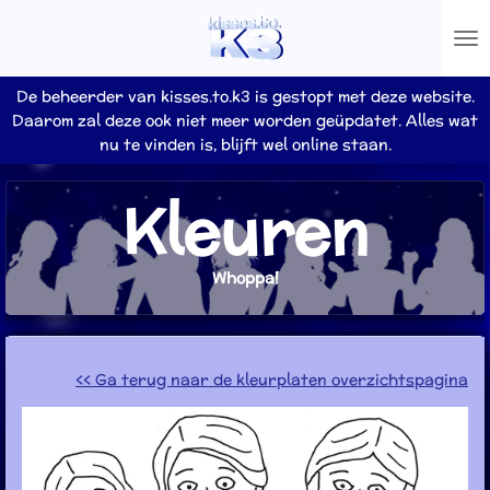
Ga
direct
naar
de
De beheerder van kisses.to.k3 is gestopt met deze website.
hoofdinhoud
Daarom zal deze ook niet meer worden geüpdatet. Alles wat
nu te vinden is, blijft wel online staan.
Kleuren
Whoppa!
<< Ga terug naar de kleurplaten overzichtspagina